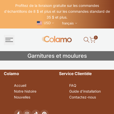
Passer
Profitez de la livraison gratuite sur les commandes
au
d'échantillons de 8 $ et plus et sur les commandes standard de
contenu
35 $ et plus.
USD
français
0
Garnitures
Garnitures et moulures
et
moulures
Colamo
Service Clientèle
Accueil
FAQ
Notre histoire
Guide d'installation
Nouvelles
Contactez-nous