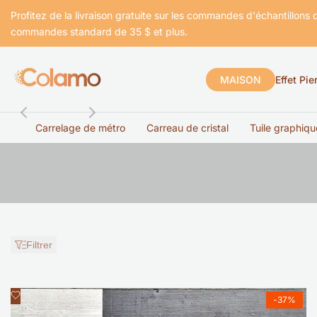
Passer
Profitez de la livraison gratuite sur les commandes d'échantillons d
au
commandes standard de 35 $ et plus.
contenu
MAISON
Effet Pie
Carrelage de métro
Carreau de cristal
Tuile graphiqu
Produits
Filtrer
Ajouter
Aperçu rapide
-
37
%
à