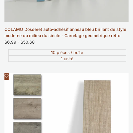
COLAMO Dosseret auto-adhésif anneau bleu brillant de style
moderne du milieu du siècle - Carrelage géométrique rétro
Prix
$6.99
-
$50.68
soldé
10 pièces / boîte
1 unité
Ajouter
Aperçu rapide
à
la
liste
de
souhaits