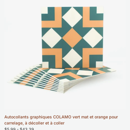
la
liste
de
souhaits
Autocollants graphiques COLAMO vert mat et orange pour
carrelage, à décoller et à coller
Prix
$5.99
-
$43.39