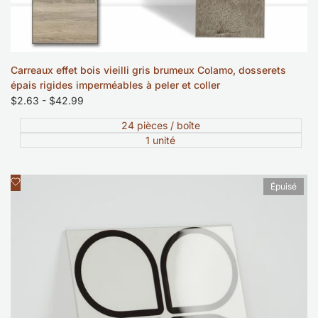
Carreaux effet bois vieilli gris brumeux Colamo, dosserets
épais rigides imperméables à peler et coller
Prix
$2.63
-
$42.99
soldé
24 pièces / boîte
1 unité
Ajouter
Aperçu rapide
Épuisé
à
la
liste
de
souhaits