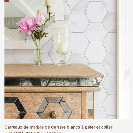
à
la
liste
de
souhaits
Carreaux de marbre de Carrare blancs à peler et coller