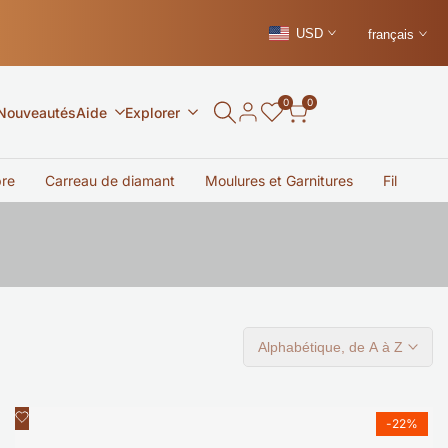
USD
français
0
0
Nouveautés
Aide
Explorer
bre
Carreau de diamant
Moulures et Garnitures
Fil nuage
Alphabétique, de A à Z
Ajouter
Aperçu rapide
-
22
%
à