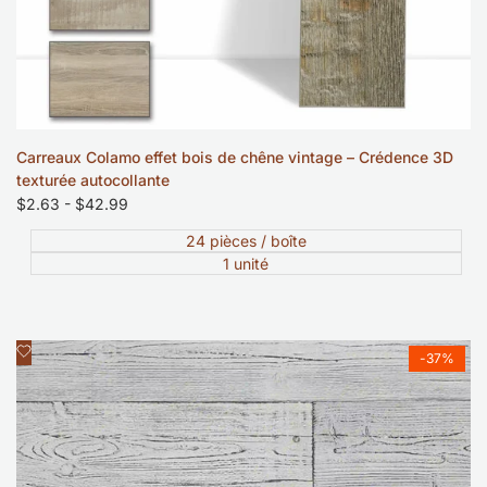
Carreaux Colamo effet bois de chêne vintage – Crédence 3D
texturée autocollante
Prix
$2.63
-
$42.99
soldé
24 pièces / boîte
1 unité
Ajouter
Aperçu rapide
-
37
%
à
la
liste
de
souhaits