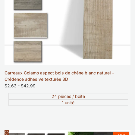
Carreaux Colamo aspect bois de chêne blanc naturel -
Crédence adhésive texturée 3D
Prix
$2.63
-
$42.99
soldé
24 pièces / boîte
1 unité
Ajouter
Aperçu rapide