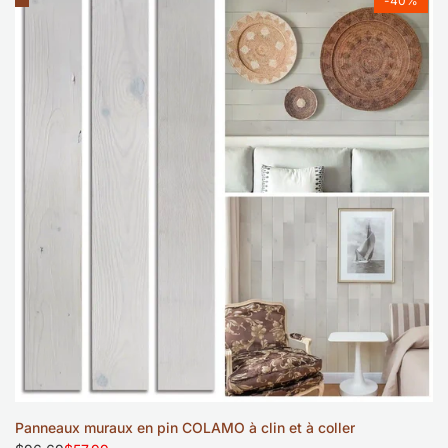
-
40
%
à
la
liste
de
souhaits
10 pièces
Panneaux muraux en pin COLAMO à clin et à coller