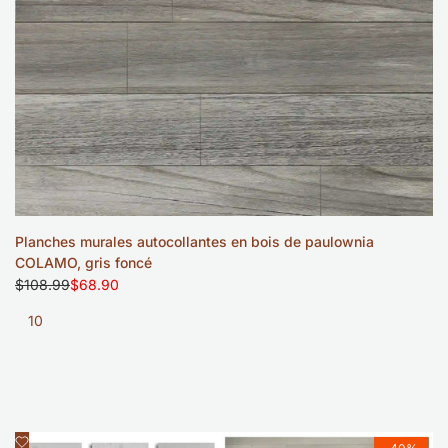
10
Planches murales autocollantes en bois de paulownia
COLAMO, gris foncé
Prix
$108.99
Prix
$68.90
régulier
soldé
10
Ajouter
Aperçu rapide