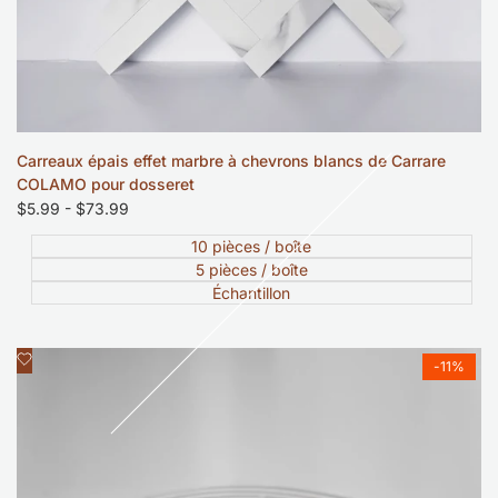
Carreaux épais effet marbre à chevrons blancs de Carrare
COLAMO pour dosseret
Prix
$5.99
-
$73.99
soldé
10 pièces / boîte
5 pièces / boîte
Échantillon
Ajouter
Aperçu rapide
-
11
%
à
la
liste
de
souhaits