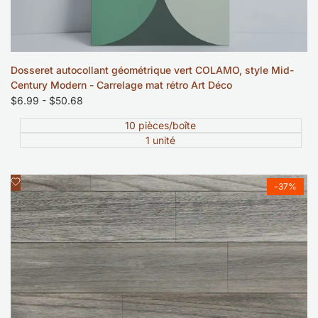
Dosseret autocollant géométrique vert COLAMO, style Mid-
Century Modern - Carrelage mat rétro Art Déco
Prix
$6.99
-
$50.68
soldé
10 pièces/boîte
1 unité
Ajouter
Aperçu rapide
-
37
%
à
la
liste
de
souhaits