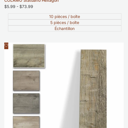
COLAMO Statuario Hexagon
Prix
$5.99
-
$73.99
soldé
10 pièces / boîte
5 pièces / boîte
Échantillon
Ajouter
Aperçu rapide
à
la
liste
de
souhaits