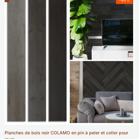
-
40
%
à
la
liste
de
souhaits
10 pièces
Planches de bois noir COLAMO en pin à peler et coller pour