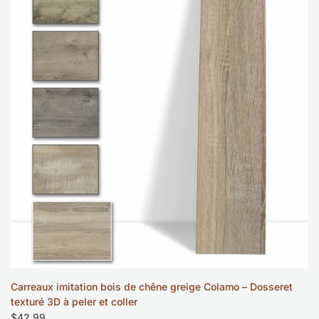
la
liste
de
souhaits
Carreaux imitation bois de chêne greige Colamo – Dosseret
texturé 3D à peler et coller
Prix
$42.99