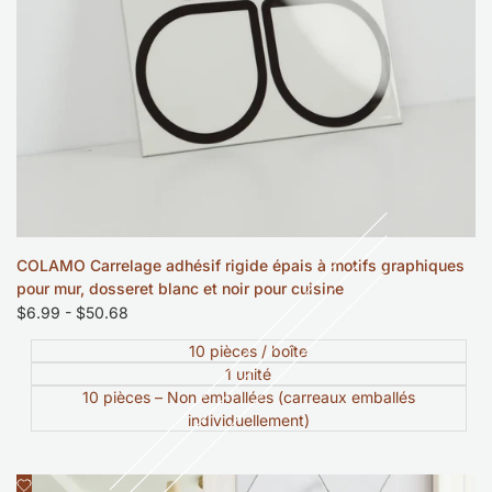
COLAMO Carrelage adhésif rigide épais à motifs graphiques
pour mur, dosseret blanc et noir pour cuisine
Prix
$6.99
-
$50.68
soldé
10 pièces / boîte
1 unité
10 pièces – Non emballées (carreaux emballés
individuellement)
Ajouter
Aperçu rapide