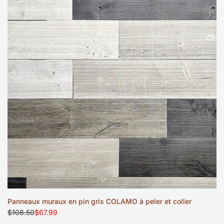
la
liste
de
souhaits
10
Panneaux muraux en pin gris COLAMO à peler et coller
Prix
$108.50
Prix
$67.99
régulier
soldé