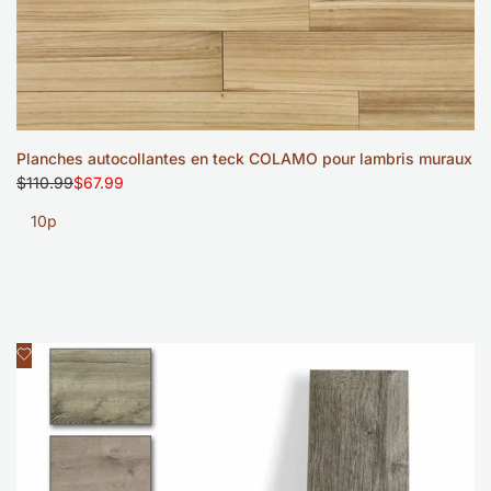
10p
Planches autocollantes en teck COLAMO pour lambris muraux
Prix
$110.99
Prix
$67.99
régulier
soldé
10p
Ajouter
Aperçu rapide
à
la
liste
de
souhaits